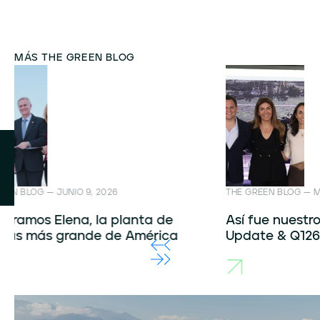
MÁS THE GREEN BLOG
THE GREEN BLOG — MAYO 28, 2026
THE GREEN
Así fue nuestro Investment Plan
Una dé
Update & Q126 Results Presentation