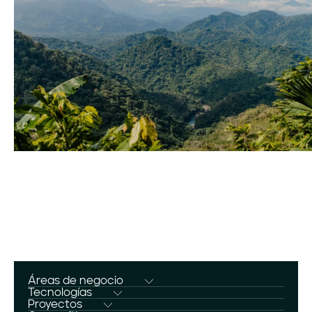
Áreas de negocio
Desarrollo
Tecnologías
Almacenamiento
Proyectos
Construcción