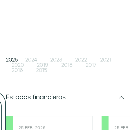
2025
2024
2023
2022
2021
2020
2019
2018
2017
2016
2015
Estados financieros
25 FEB. 2026
25 FEB.