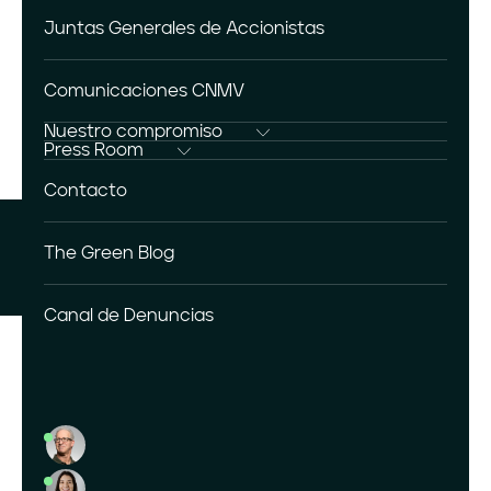
Resultados del trimestre
Hibridación
Presencia Internacional
Energía
Juntas Generales de Accionistas
Iberian Oasis
Informes anuales
Únete al equipo
Oviedo – Greenbox
Estructura accionarial
Comunicaciones CNMV
Renta Fija
Nuestro compromiso
Gobierno Corporativo
Sostenibilidad
Press Room
Agenda
Multimedia
Cambio Climático
Contacto
Press kit
Biodiversidad
Social
The Green Blog
Comunidad
Canal de Denuncias