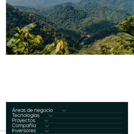
Áreas de negocio
Desarrollo
Tecnologías
Almacenamiento
Proyectos
Construcción
Oasis de Atacama
Compañía
Solar
Quiénes somos
Inversores
Operaciones
Central Oasis