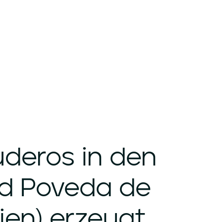
uderos
in
den
d
Poveda
de
ien)
erzeugt