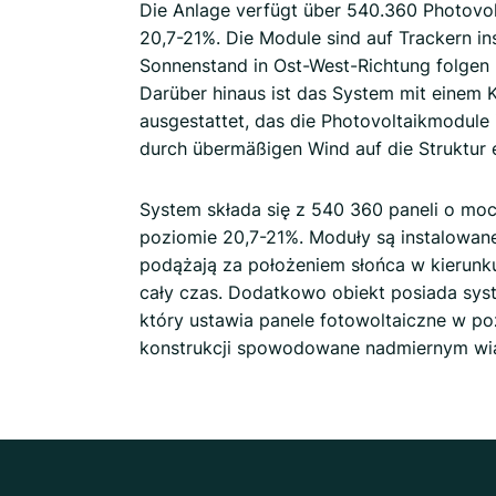
Die Anlage verfügt über 540.360 Photovo
20,7-21%. Die Module sind auf Trackern inst
Sonnenstand in Ost-West-Richtung folgen 
Darüber hinaus ist das System mit einem 
ausgestattet, das die Photovoltaikmodule i
durch übermäßigen Wind auf die Struktur e
System składa się z 540 360 paneli o moc
poziomie 20,7-21%. Moduły są instalowan
podążają za położeniem słońca w kierun
cały czas. Dodatkowo obiekt posiada sys
który ustawia panele fotowoltaiczne w po
konstrukcji spowodowane nadmiernym wi