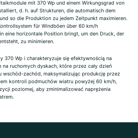
ltaikmodule mit 370 Wp und einem Wirkungsgrad von
alliert, d. h. auf Strukturen, die automatisch dem
und so die Produktion zu jedem Zeitpunkt maximieren.
Kontrollsystem für Windböen über 60 km/h
n eine horizontale Position bringt, um den Druck, der
ntsteht, zu minimieren.
y 370 Wp i charakteryzuje się efektywnością na
e na ruchomych dyskach, które przez cały dzień
ku wschód-zachód, maksymalizując produkcję przez
tem kontroli podmuchów wiatru powyżej 60 km/h,
zycji poziomej, aby zminimalizować naprężenia
atrem.