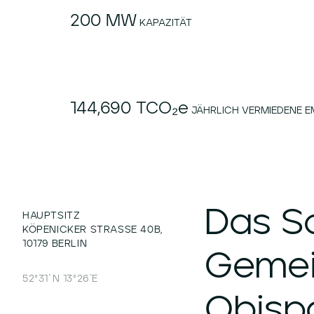
200 MW
KAPAZITÄT
144,690 TCO₂e
JÄHRLICH VERMIEDENE E
Das
S
HAUPTSITZ
KÖPENICKER STRASSE 40B, 1
0179 BERLIN
Geme
52°31`N 13°26´E
Obispa