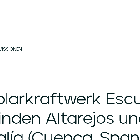
MISSIONEN
olarkraftwerk
Esc
inden
Altarejos
un
lía
(Cuenca,
Span